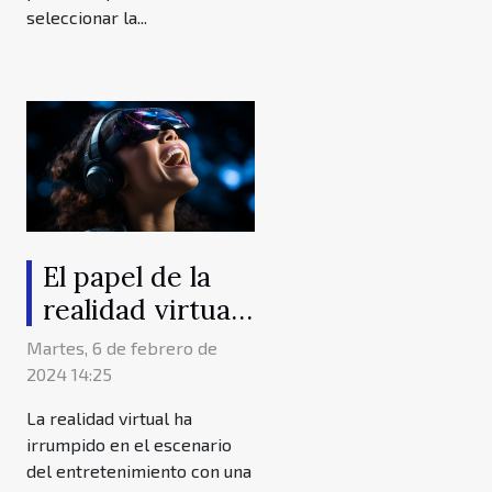
seleccionar la...
El papel de la
realidad virtual
en la
Martes, 6 de febrero de
transformación
2024 14:25
del
La realidad virtual ha
entretenimiento
irrumpido en el escenario
del entretenimiento con una