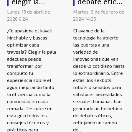
elegir la
debate ético
mejor pala
detrás de su
Lunes, 13 de abril de
Martes, 6 de febrero de
para tu kayak
desarrollo y
2026 0:24
2024 14:25
hinchable
uso
¿Te apasiona el kayak
El avance de la
hinchable y buscas
tecnología ha abierto
optimizar cada
las puertas a una
travesía? Elegir la pala
variedad de
adecuada puede
innovaciones que van
transformar por
desde lo cotidiano hasta
completo tu
lo extraordinario. Entre
experiencia sobre el
estas, los sexbots,
agua, mejorando tanto
robots diseñados para
la eficiencia como la
satisfacer necesidades
comodidad en cada
sexuales humanas, han
remada. Descubre en
generado un torbellino
esta guía todos los
de debates éticos,
consejos técnicos y
reflejando un campo
prácticos para
de...