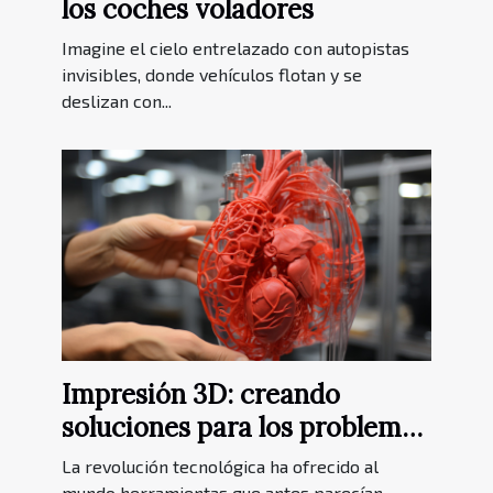
los coches voladores
Imagine el cielo entrelazado con autopistas
invisibles, donde vehículos flotan y se
deslizan con...
Impresión 3D: creando
soluciones para los problemas
de la humanidad
La revolución tecnológica ha ofrecido al
mundo herramientas que antes parecían